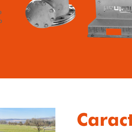
o
o
Caract