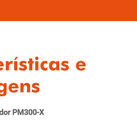
rísticas e
gens
ador PM300-X