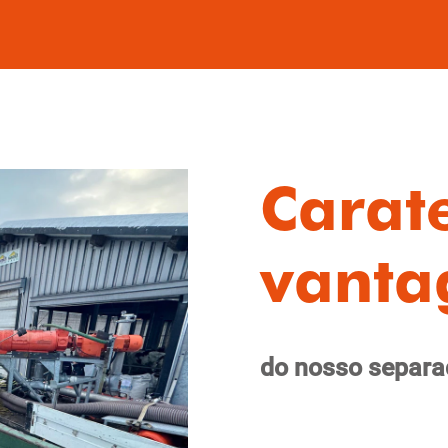
Carate
vanta
do nosso separ