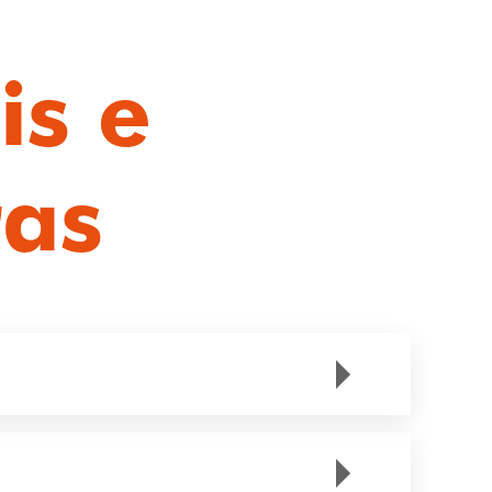
is e
ras