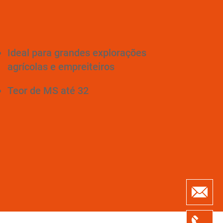
Ideal para grandes explorações
agrícolas e empreiteiros
Teor de MS até 32
Formulá
de pedi
de
informa