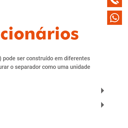
+49 7563 / 
cionários
) pode ser construído em diferentes
igurar o separador como uma unidade