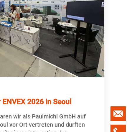
r ENVEX 2026 in Seoul
Anfragefo
ren wir als Paulmichl GmbH auf
ul vor Ort vertreten und durften