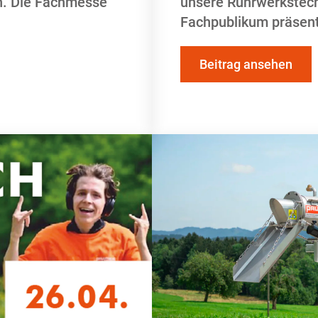
en. Die Fachmesse
unsere Rührwerkstech
Fachpublikum präsent
Beitrag ansehen