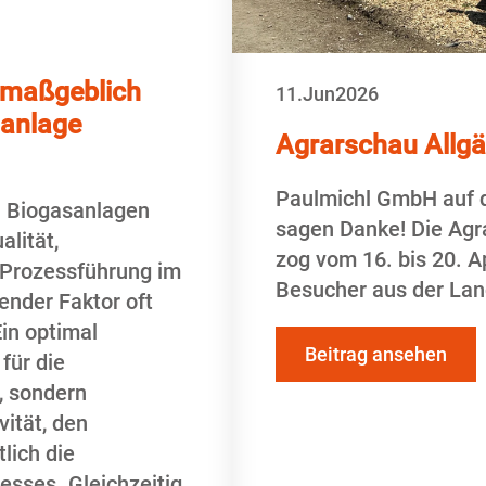
 maßgeblich
11.
Jun
2026
sanlage
Agrarschau Allg
Paulmichl GmbH auf d
on Biogasanlagen
sagen Danke! Die Agr
lität,
zog vom 16. bis 20. A
 Prozessführung im
Besucher aus der Land
ender Faktor oft
in optimal
Beitrag ansehen
für die
, sondern
vität, den
lich die
esses. Gleichzeitig