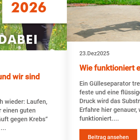
23.
Dez
2025
Wie funktioniert 
und wir sind
Ein Gülleseparator tre
feste und eine flüss
Druck wird das Substr
ch wieder: Laufen,
Erfahre hier genauer,
r einen guten
funktioniert.
äuft gegen Krebs“
.
Beitrag ansehen