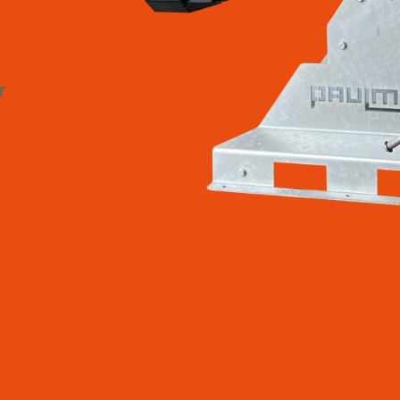
m
r
n