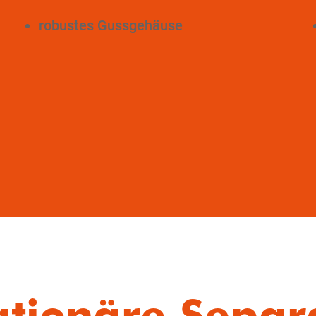
robustes Gussgehäuse
ationäre Separ