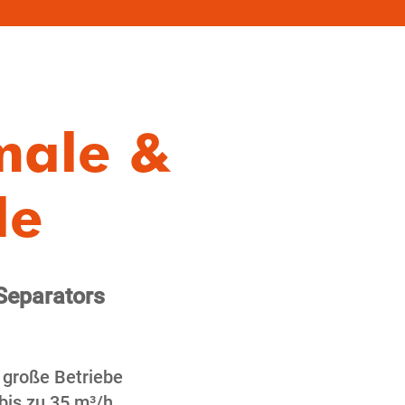
male &
le
Separators
& große Betriebe
bis zu 35 m³/h